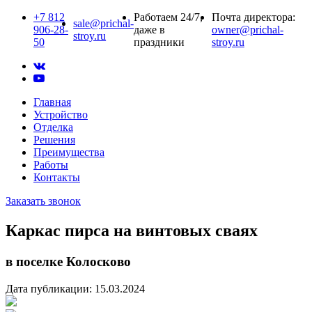
+7 812
Работаем 24/7,
Почта директора:
sale@prichal-
906-28-
даже в
owner@prichal-
stroy.ru
50
праздники
stroy.ru
Главная
Устройство
Отделка
Решения
Преимущества
Работы
Контакты
Заказать звонок
Каркас пирса на винтовых сваях
в поселке Колосково
Дата публикации: 15.03.2024